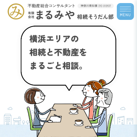
MENU
横
浜
エ
リ
ア
の
相
続
と
不
動
産
を
ま
る
ご
と
相
談
。