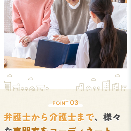
03
POINT
弁護士から介護士まで
、
様々
な
専門家をコーディネート
。