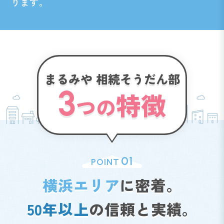
ります。
まるみや 相続そうだん部
3
特徴
つの
01
POINT
横浜エリア
に密着。
50年以上
の信頼と実績。